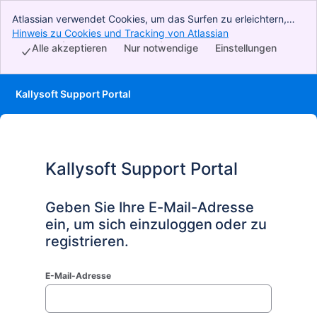
Atlassian verwendet Cookies, um das Surfen zu erleichtern,
Analysen und Recherchen durchzuführen und Werbung zu
Hinweis zu Cookies und Tracking von Atlassian
, (opens new wind
betreiben. Akzeptieren Sie alle Cookies, um anzugeben, dass
Alle akzeptieren
Nur notwendige
Einstellungen
Sie unserer Verwendung von Cookies auf Ihrem Gerät
zustimmen.
Kallysoft Support Portal
Kallysoft Support Portal
Geben Sie Ihre E-Mail-Adresse
ein, um sich einzuloggen oder zu
registrieren.
E-Mail-Adresse